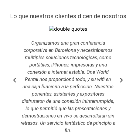
Lo que nuestros clientes dicen de nosotros
Organizamos una gran conferencia
Nu
corporativa en Barcelona y necesitábamos
co
múltiples soluciones tecnológicas, como
portátiles, iPhones, impresoras y una
cone
conexión a internet estable. One World
un
Rental nos proporcionó todo, y su wifi en
de
una caja funcionó a la perfección. Nuestros
ponentes, asistentes y expositores
co
disfrutaron de una conexión ininterrumpida,
tu
lo que permitió que las presentaciones y
demostraciones en vivo se desarrollaran sin
retrasos. Un servicio fantástico de principio a
fin.