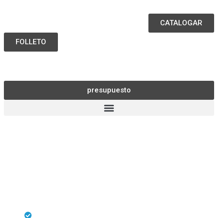
CATALOGAR
FOLLETO
presupuesto
Alquiler de Realidad Virtual Inmersiva
para Eventos en España
Haga que su evento sea inolvidable con servicios
de alquiler de VR de primer nivel en España, que
ofrecen experiencias interactivas y soporte
experto.
Cree experiencias de marca interactivas