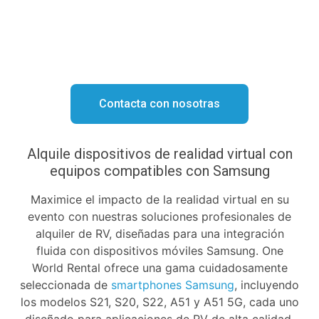
expertos. Capta la atención de tu público con
tecnología de vanguardia. ¡Llámanos hoy al
+34
932 20 49 47
para disfrutar de un alquiler sin
complicaciones!
Contacta con nosotras
Alquile dispositivos de realidad virtual con
equipos compatibles con Samsung
Maximice el impacto de la realidad virtual en su
evento con nuestras soluciones profesionales de
alquiler de RV, diseñadas para una integración
fluida con dispositivos móviles Samsung. One
World Rental ofrece una gama cuidadosamente
seleccionada de
smartphones Samsung
, incluyendo
los modelos S21, S20, S22, A51 y A51 5G, cada uno
diseñado para aplicaciones de RV de alta calidad.